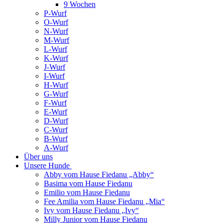
9 Wochen
P-Wurf
O-Wurf
N-Wurf
M-Wurf
L-Wurf
K-Wurf
J-Wurf
I-Wurf
H-Wurf
G-Wurf
F-Wurf
E-Wurf
D-Wurf
C-Wurf
B-Wurf
A-Wurf
Über uns
Unsere Hunde
Abby vom Hause Fiedanu „Abby“
Basima vom Hause Fiedanu
Emilio vom Hause Fiedanu
Fee Amilia vom Hause Fiedanu „Mia“
Ivy vom Hause Fiedanu „Ivy“
Milly Junior vom Hause Fiedanu