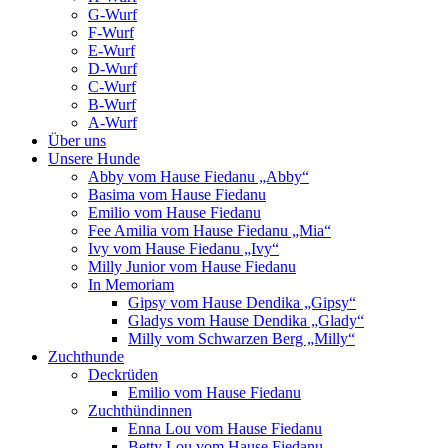
G-Wurf
F-Wurf
E-Wurf
D-Wurf
C-Wurf
B-Wurf
A-Wurf
Über uns
Unsere Hunde
Abby vom Hause Fiedanu „Abby“
Basima vom Hause Fiedanu
Emilio vom Hause Fiedanu
Fee Amilia vom Hause Fiedanu „Mia“
Ivy vom Hause Fiedanu „Ivy“
Milly Junior vom Hause Fiedanu
In Memoriam
Gipsy vom Hause Dendika „Gipsy“
Gladys vom Hause Dendika „Glady“
Milly vom Schwarzen Berg „Milly“
Zuchthunde
Deckrüden
Emilio vom Hause Fiedanu
Zuchthündinnen
Enna Lou vom Hause Fiedanu
Betty Lou vom Hause Fiedanu