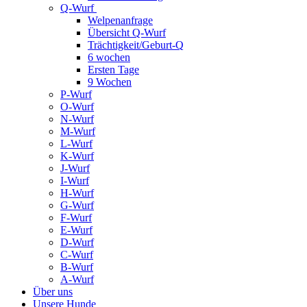
Q-Wurf
Welpenanfrage
Übersicht Q-Wurf
Trächtigkeit/Geburt-Q
6 wochen
Ersten Tage
9 Wochen
P-Wurf
O-Wurf
N-Wurf
M-Wurf
L-Wurf
K-Wurf
J-Wurf
I-Wurf
H-Wurf
G-Wurf
F-Wurf
E-Wurf
D-Wurf
C-Wurf
B-Wurf
A-Wurf
Über uns
Unsere Hunde